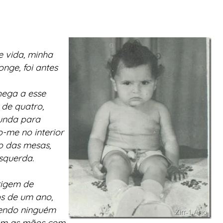
 vida, minha
onge, foi antes
ega a esse
de quatro,
bunda para
o-me no interior
o das mesas,
squerda.
rigem de
s de um ano,
tendo ninguém
com as mãos com