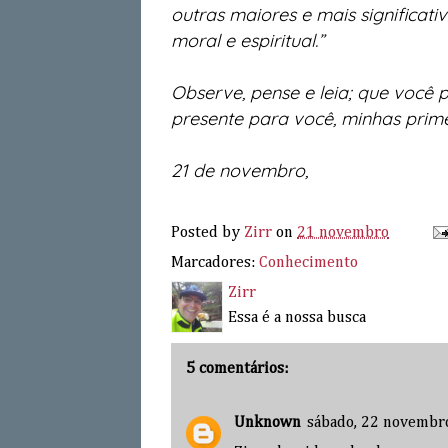
outras maiores e mais signi­ficat
moral e espiritual.”
Observe, pense e leia; que você 
presente para você, minhas prim
21 de novembro,
Posted by
Zirr
on
21 novembro
Marcadores:
Conhecimento
Zirr
Essa é a nossa busca
5 comentários:
Unknown
sábado, 22 novembr