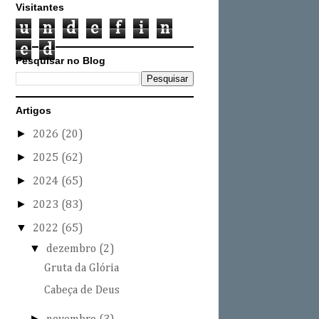
Visitantes
u
n
d
e
f
i
n
e
d
Pesquisar no Blog
Artigos
►
2026
(20)
►
2025
(62)
►
2024
(65)
►
2023
(83)
▼
2022
(65)
▼
dezembro
(2)
Gruta da Glória
Cabeça de Deus
►