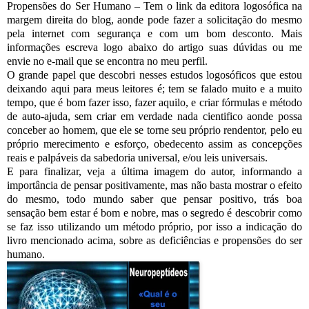
Propensões do Ser Humano – Tem o link da editora logosófica na
margem direita do blog, aonde pode fazer a solicitação do mesmo
pela internet com segurança e com um bom desconto. Mais
informações escreva logo abaixo do artigo suas dúvidas ou me
envie no e-mail que se encontra no meu perfil.
O grande papel que descobri nesses estudos logosóficos que estou
deixando aqui para meus leitores é; tem se falado muito e a muito
tempo, que é bom fazer isso, fazer aquilo, e criar fórmulas e método
de auto-ajuda, sem criar em verdade nada cientifico aonde possa
conceber ao homem, que ele se torne seu próprio rendentor, pelo eu
próprio merecimento e esforço, obedecento assim as concepções
reais e palpáveis da sabedoria universal, e/ou leis universais.
E para finalizar, veja a última imagem do autor, informando a
importância de pensar positivamente, mas não basta mostrar o efeito
do mesmo, todo mundo saber que pensar positivo, trás boa
sensação bem estar é bom e nobre, mas o segredo é descobrir como
se faz isso utilizando um método próprio, por isso a indicação do
livro mencionado acima, sobre as deficiências e propensões do ser
humano.