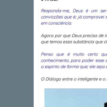
Responda-me, Deus é um ser 
convicções que é; já comprovei s
em consciência.
Agora por que Deus precisa de i
que temos essa substância que ch
Penso que é muito certo que
conhecimento, para poder esse 
o espírito de forma que; ele seja
O Diálogo entre o inteligente e o