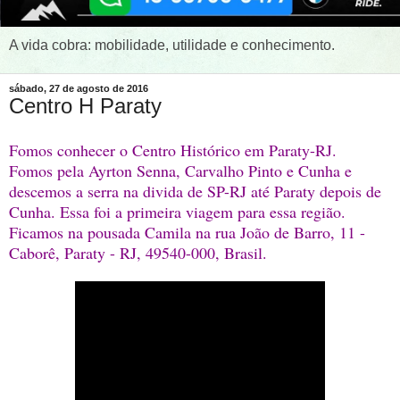
A vida cobra: mobilidade, utilidade e conhecimento.
sábado, 27 de agosto de 2016
Centro H Paraty
Fomos conhecer o Centro Histórico em Paraty-RJ.
Fomos pela Ayrton Senna, Carvalho Pinto e Cunha e
descemos a serra na divida de SP-RJ até Paraty depois de
Cunha. Essa foi a primeira viagem para essa região.
Ficamos na pousada Camila na rua João de Barro, 11 -
Caborê, Paraty - RJ, 49540-000, Brasil.