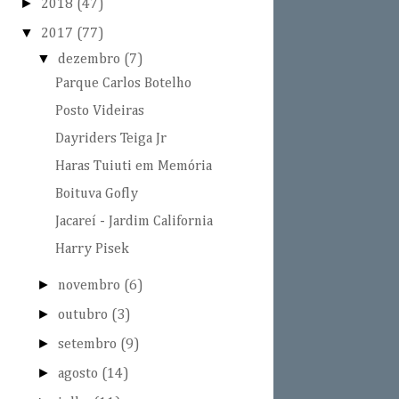
►
2018
(47)
▼
2017
(77)
▼
dezembro
(7)
Parque Carlos Botelho
Posto Videiras
Dayriders Teiga Jr
Haras Tuiuti em Memória
Boituva Gofly
Jacareí - Jardim California
Harry Pisek
►
novembro
(6)
►
outubro
(3)
►
setembro
(9)
►
agosto
(14)