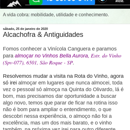
A vida cobra: mobilidade, utilidade e conhecimento.
sábado, 25 de janeiro de 2020
Alcachofra & Antiguidades
Fomos conhecer a Vinícola Canguera e paramos
Estr. do Vinho
para
almoçar no
Vinhos Bella Aurora
,
(Spv-077), 6501, São Roque - SP
.
Resolvemos mudar a visita na Rota do Vinho, agora
só irei
almoçar em lugares que nunca almocei, toda
vez o pessoal só almoça na Quinta do Olivardo, lá é
bom, mas precisamos dar oportunidade a buscar
algo novo, temos que parar de ficar na rotina isso
não é bom para ampliar o entendimento, o que
descobri nessa experiência, o almoço não foi a
excelência, mas um dos mais barato, e o vinho
também, na próxima vez irei para outro diferente