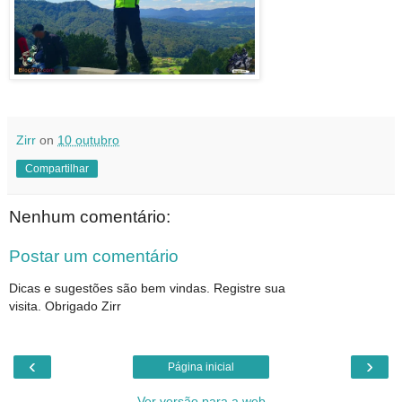
Zirr
on
10 outubro
Compartilhar
Nenhum comentário:
Postar um comentário
Dicas e sugestões são bem vindas. Registre sua
visita. Obrigado Zirr
‹
›
Página inicial
Ver versão para a web