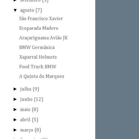
setembro
(3)
▼
agosto
(7)
São Francisco Xavier
Ecoparada Madero
Araçariguama Avião JK
BMW Germânica
Xaparral Helmets
Food Truck BMW
A Quinta do Marques
►
julho
(9)
►
junho
(12)
►
maio
(8)
►
abril
(5)
►
março
(8)