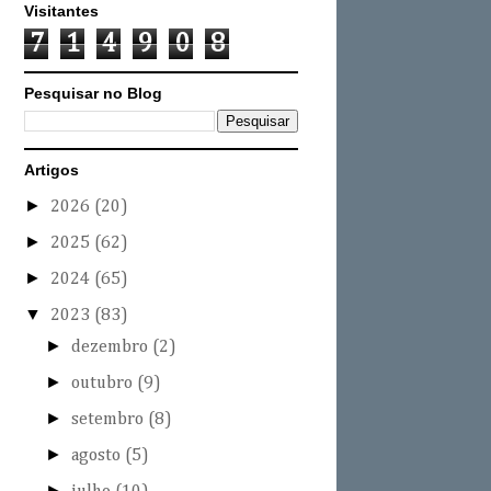
Visitantes
7
1
4
9
0
8
Pesquisar no Blog
Artigos
►
2026
(20)
►
2025
(62)
►
2024
(65)
▼
2023
(83)
►
dezembro
(2)
►
outubro
(9)
►
setembro
(8)
►
agosto
(5)
►