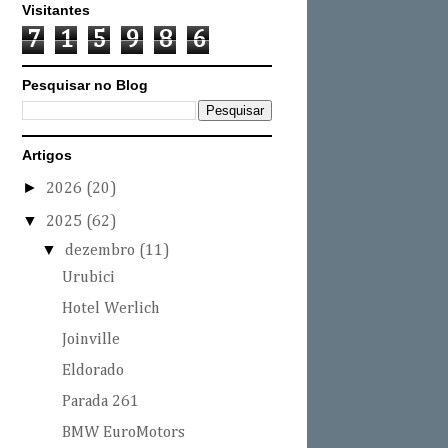
Visitantes
7
1
5
9
8
6
Pesquisar no Blog
Artigos
►
2026
(20)
▼
2025
(62)
▼
dezembro
(11)
Urubici
Hotel Werlich
Joinville
Eldorado
Parada 261
BMW EuroMotors