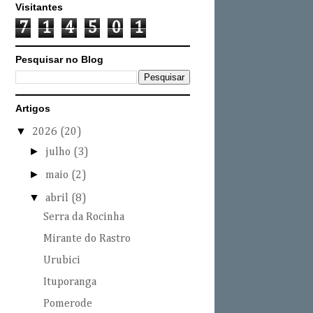
Visitantes
7
1
4
5
0
1
Pesquisar no Blog
Artigos
▼
2026
(20)
►
julho
(3)
►
maio
(2)
▼
abril
(8)
Serra da Rocinha
Mirante do Rastro
Urubici
Ituporanga
Pomerode