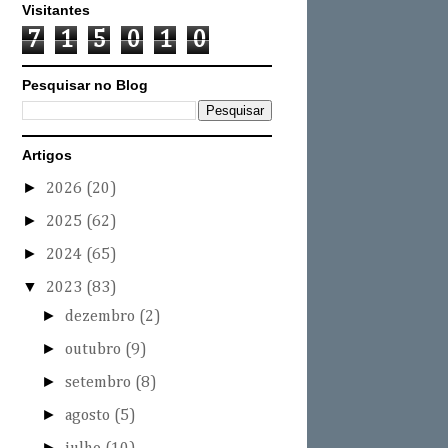
Visitantes
7
1
5
0
1
0
Pesquisar no Blog
Artigos
►
2026
(20)
►
2025
(62)
►
2024
(65)
▼
2023
(83)
►
dezembro
(2)
►
outubro
(9)
►
setembro
(8)
►
agosto
(5)
►