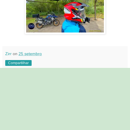
Zirr
on
25 setembro
Compartilhar
Nenhum comentário:
Postar um comentário
Dicas e sugestões são bem vindas. Registre sua
visita. Obrigado Zirr
‹
›
Página inicial