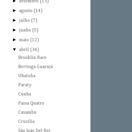
►
setembro
(13)
►
agosto
(14)
►
julho
(7)
►
junho
(5)
►
maio
(12)
▼
abril
(34)
Brooklin Race
Bertioga Guarujá
Ubatuba
Paraty
Cunha
Passa Quatro
Caxambu
Cruzília
São João Del Rei